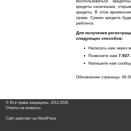
воспользоваться кредит
кредиты наличными, открыв
кредиты. В этом временна
права. Сумма кредита буде
рейтинга.
Для получения регистрац
следующих способов:
Написать нам через 
Позвоните нам
7-937
Напишите нам сообще
Обновление страницы: 06.0
© Все права защищены, 2012-2026
Ответы на вопросы.
Сайт работает на WordPress